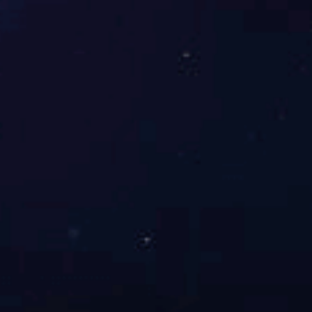
导航
首页
了解必一运动
体育热点
体育明星
服务方向