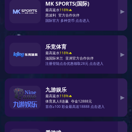
范围控球能力和敏捷性使他能够轻松摆脱防守，并且他的射
门精确度几乎无人能及。此外，梅西在传球时所展现出的视
野与创造力也是令人赞叹不已。
另一位备受瞩目的球星是C罗，他以强大的身体素质和出色
的头球能力著称。C罗不仅速度快，而且力量大，使他在争
抢头球时具有很大的优势。同时，他也擅长利用任意球得
分，其射门技巧经常给对手造成威胁。
除了梅西和C罗，还有许多其他明星如内马尔和姆巴佩等，
他们也有着各自鲜明的技术特点。内马尔以其灵活多变的
dribbling 技巧而闻名，而姆巴佩则凭借其惊人的速度与冲
刺能力，在反击中成为致命武器。这些不同风格的技术特
点，使得每位足球明星都散发着独特魅力。
2、比赛风格分析