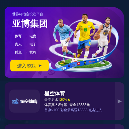
+13409421224
nwluung@outlook.com
体育明星
首页
体育明星