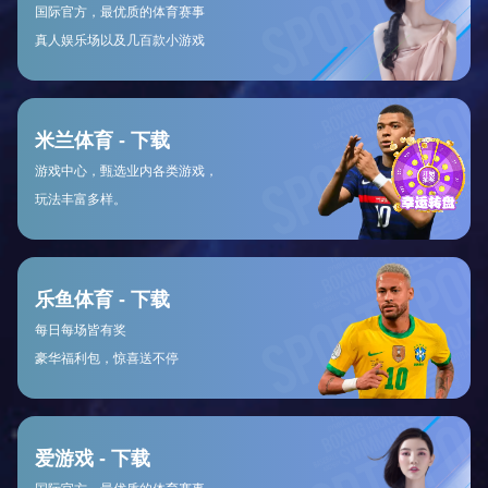
谈到影响力，这十位全球最受欢迎足球明星无疑是足坛的一
面旗帜。他们通过自身卓越表现，引领着年轻一代追求梦
想。在各大赛事中，他们所展现出的拼搏精神激励着无数青
少年投身于这项运动，形成了一股积极向上的风潮。
与此同时，这些顶级球星也有效传播了足球文化，在世界范
围内推广这项运动。例如，在亚洲地区，由于C罗与梅西等
巨星大量曝光，当地年轻人纷纷加入到踢足球的大军中，无
形中提高了整体水平。同时，各国联赛因其知名度不断吸引
更多观众，使得整个市场更加繁荣。
此外，他们还承担起促进国际交流的重要角色。在各种友谊
赛及公益活动中，不同国家和地区的人因为共同热爱这一运
动而团结起来，加深相互理解。这种文化融合使得足球不仅
仅是一项竞技活动，更是一座架起沟通桥梁的平台，实现人
与人之间情感共鸣。
总结：