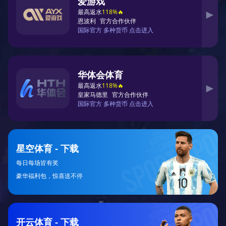
接下来，我们将深入探讨这些足球明星们在比赛中的风格表
现。例如，梅西通常以个人突破为主，他善于通过快速变向
和精准控球来突破防线，为球队创造机会。而当他进入禁区
时，总是能做出准确判断，无论是选择射门还是传给队友，
都能令对手感到恐惧。
C罗则是一名典型的全能前锋，他不仅能够自己进攻，还非
常注重团队配合。他常常在关键时刻站出来，利用自己的身
体优势突破防线，为球队打入重要进球。此外，他还擅长利
用战术跑动，以拉开空间，让队友获得更好的机会。
再来看内马尔，他的一大特色是能够灵活运用假动作来迷惑
对手。他总是能够找到最佳切入角度，并且他拥有极高的一
对一过人能力，使得他成为了后卫们心目中的噩梦。这种多
样化的比赛风格，使得每一位顶级明星都成为了不可忽视的
重要角色。
3、场外形象塑造
除了在场上的表现，这些足球明星们在场外同样吸引着众人